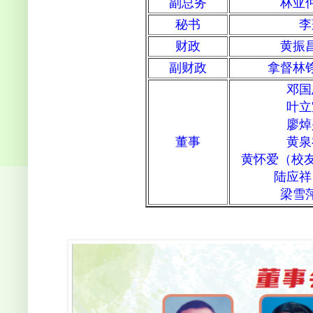
副总务
林亚
秘书
李
财政
黄振
副财政
拿督林
邓国
叶立
廖焯
董事
黄泉
黄怀爱（校友）
陆应祥
梁雪